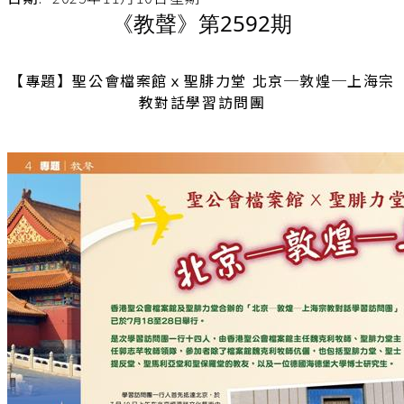
《教聲》第2592期
【專題】聖公會檔案館ｘ聖腓力堂 北京─敦煌─上海宗
教對話學習訪問團