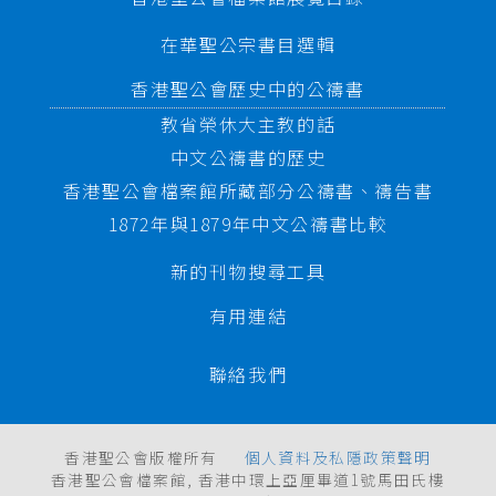
在華聖公宗書目選輯
香港聖公會歷史中的公禱書
教省榮休大主教的話
中文公禱書的歷史
香港聖公會檔案館所藏部分公禱書、禱告書
1872年與1879年中文公禱書比較
新的刊物搜尋工具
有用連結
聯絡我們
香港聖公會版權所有
個人資料及私隱政策聲明
香港聖公會檔案館, 香港中環上亞厘畢道1號馬田氏樓